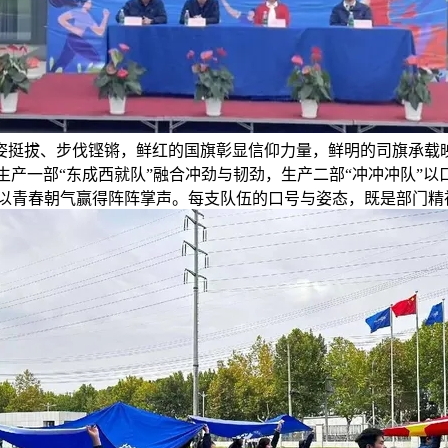
拔、步伐铿锵，鲜红的国旗彰显信仰力量，鲜明的司旗承载映
产一部“东成西就队”融合冲劲与韧劲，生产二部“冲冲冲队”以
)更以青春朝气赢得阵阵掌声。每支队伍的口号与姿态，既是部门